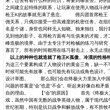
来，过去有着什么样的经历，将要到哪里去。好的
之间建立起特殊的联系，让玩家在使用人物战斗的
枪王K的故事就充满了悬念。 佣兵团首席枪王
佣关系，只偶尔接受一些高难度的机密任务。在组
名是个谜，身世也同样无人知晓。独来独往，我行
见到他的影子。在用枪方面有与生俱来的才能，才
峰造极的境界。由于太专注于对枪械的练习与研究
寡言了。所有的时间都用在练习射击上，永无止境
以上的种种也就造就了枪王K孤傲、冷漠的性格
为这三个要素构成了人物设计的黄金三角，缺一不
时候可能先有故事，也可能先有玩法或角色设计。
设计草图。 那么我们会在终极火力里加入中
问题的答案是“会”也是“不会”。听起来好像自相矛
自的理由。 【“会”的原因】 首先《终极火
戏，虽然中国有无数的战争英雄人物，属于现代战争
世纪初期，特别是抗日战争和解放战争，有不胜牧