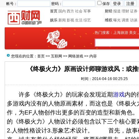
帐号：
密码：
保存
首页
国内
西方
社会
军事
财经
报道
理财
证券
娱乐
新闻
影视
生活
综艺
维权
曝光
调查
访谈
热门搜索：
上海旅游
美女
您现在的位置：
首页
>>
互联网
>>
网络游戏
>> 内容
《终极火力》原画设计师聊游戏风：或推
时间：2014-04-16 00:25:25
许多《终极火力》的玩家会发现近期
游戏
内的
多游戏内没有的人物原画素材，而这也是《终极火
作，为EF人物创作出更多的百变的造型和新角色
的《终极火力》人物设计必须包含以下三个核心要素
2.人物性格设计3.形象艺术设计。 首先，故