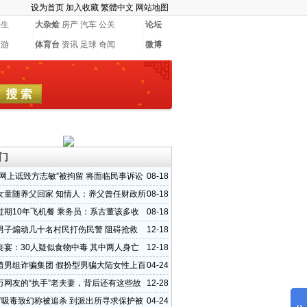
设为首页
加入收藏
繁體中文
网站地图
养生
大杂烩
房产
汽车
公关
论坛
网游
体育台
资讯
足球
奇闻
微博
门
“网上诋毁方志敏”被拘留 将面临民事诉讼
08-18
女童随养父回家 知情人：养父曾任财政所
08-18
过期10年飞机餐 乘务员：系古董该多收
08-18
男子煽动几十名村民打伤民警 阻碍抢救
12-18
丧宴：30人疑似食物中毒 其中两人身亡
12-18
渣男组诈骗集团 假扮型男骗大陆女性上百
04-24
万网友的“执手”老夫妻，背后还有这些故
12-28
子”吸毒致幻称被追杀 到派出所寻求保护被
04-24