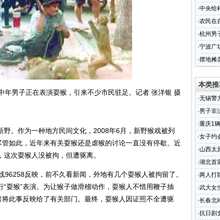
拘
·
中央给
研？
·
农民在
·
杭州男
·
宁波广
片
·
摆地摊
本类推
中年男子正在表演耍猴，引来不少市民驻足。记者 张洋银 摄
·
无锡警
·
男子非
·
重庆1
野。作为一种地方民间文化，2008年6月，新野猴戏被列
·
女子约
。尽管如此，近年来有关耍猴还是虐猴的讨论一直没有停歇。近
·
山西太
，这次耍猴人没被拘，但遭驱离。
·
湖北首
线96258反映，前不久看新闻，外地有几个耍猴人被拘留了。
·
两人打
行“耍猴”表演。为让猴子做滑稽动作，耍猴人不惜用鞭子抽
·
武大女
记者将此事反映给了有关部门。最终，耍猴人因证照不全遭驱
·
长春北站将
·
抗日剧