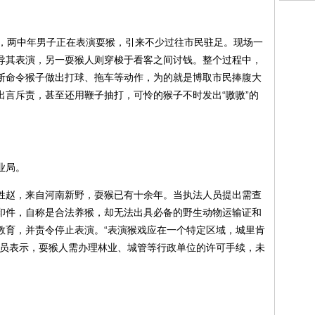
路，两中年男子正在表演耍猴，引来不少过往市民驻足。现场一
导其表演，另一耍猴人则穿梭于看客之间讨钱。整个过程中，
断命令猴子做出打球、拖车等动作，为的就是博取市民捧腹大
出言斥责，甚至还用鞭子抽打，可怜的猴子不时发出“嗷嗷”的
业局。
姓赵，来自河南新野，耍猴已有十余年。当执法人员提出需查
印件，自称是合法养猴，却无法出具必备的野生动物运输证和
教育，并责令停止表演。“表演猴戏应在一个特定区域，城里肯
队员表示，耍猴人需办理林业、城管等行政单位的许可手续，未