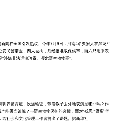
的新闻在全国引发热议。今年7月9日，河南4名耍猴人在黑龙江
公安民警带走，四人被拘，后经批准取保候审，而六只用来表
“涉嫌非法运输珍贵、濒危野生动物罪”。
有驯养繁育证，没运输证，带着猴子去外地表演是犯罪吗？作
遗产能否当饭碗？与野生动物保护的碰撞，面对“残忍”“野蛮”等
，给社会和文化管理工作者提出了课题。据新华社