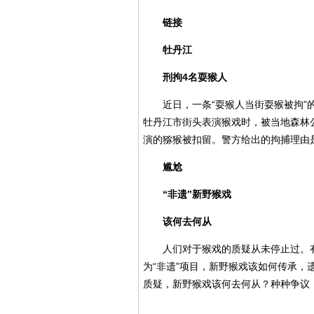
链接
牡丹江
刑拘4名耍猴人
近日，一条“耍猴人当街耍猴被拘”
牡丹江市街头表演猴戏时，被当地森林
演的猕猴被扣留。警方给出的拘捕理由是
尴尬
“非遗”新野猴戏
该何去何从
人们对于猴戏的质疑从未停止过。
为“非遗”项目，新野猴戏该如何传承，
质疑，新野猴戏该何去何从？种种争议