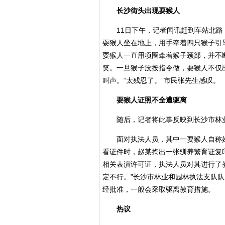
长沙街头出现耍猴人
11日下午，记者闻讯赶到车站北
耍猴人坐在地上，用手牵着四只猴子引
耍猴人一直用项圈牵着猴子颈部，并不
笑。一旦猴子没按指令做，耍猴人不仅
叫声。“太残忍了。”市民张先生感叹。
耍猴人证照不全遭驱离
随后，记者将此事反映到长沙市林
面对执法人员，其中一耍猴人自称
看证件时，赵某掏出一张驯养繁育证复
相关表演许可证，执法人员对其进行了
定不行。”长沙市林业和园林执法支队
经批准，一般会采取驱离教育措施。
热议