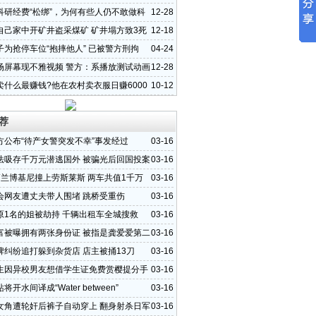
科研经费“松绑”，为何有些人仍不敢做科
12-28
自己家中开矿井盗采煤矿 矿井塌方致3死
12-18
子为抢停车位“抱摔他人” 已被警方刑拘
04-24
场屏幕现不雅视频 警方：系播放测试动画
12-28
卖什么最赚钱?他在农村卖衣服日赚6000
10-12
荐
方公布“待产女警突发不幸”事发经过
03-16
法吸存千万元潜逃国外 被骗光后回国投案
03-16
辆兰博基尼撞上劳斯莱斯 两车共值1千万
03-16
会网友遭丈夫带人围堵 跳桥受重伤
03-16
原1名的姐被劫持 千辆出租车全城搜救
03-16
富被曝拥有两张身份证 被指是龚爱爱第二
03-16
牌纠纷追打躲到杂货店 店主被捅13刀
03-16
生因异校男友想借学生证免费赏樱提分手
03-16
开水间译成“Water between”
03-16
女角遭轮奸后裤子自动穿上 翻身射杀日军
03-16