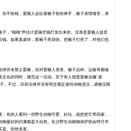
。你不给钱，耍猴人会扯着猴子朝你伸手，猴子表情痛苦，身
猴子，“啪啪”声估计是隔空抽打发出来的。没准是耍猴人故意
点钱。如果真虐待，那猴子死得快。把猴子打死了，对他们也
法律并未禁止耍猴，但对耍猴人资质、猴子品种、运输等都做
统文化的同时，规范这一活动。至于有人指责耍猴涉嫌“虐
猴子。不过，目前法律并没有明文规定虐待动物违法，虐猴仅限
英：有的人看到一些野生动物可爱、好玩，就想把它带回家，
动物最好的归属都是大自然。长沙野生动植物保护协会呼吁市
买卖、拒绝杀害。