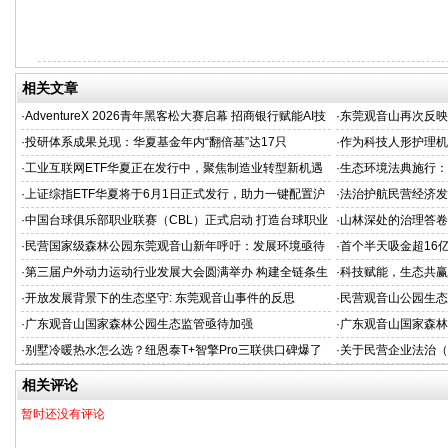
相关文章
·
AdventureX 2026青年黑客松大赛启幕 招商银行赋能AI技
·
东莞观音山再次反映
术新生代
·
投研体系成果兑现：华夏基金年内“翻倍基”达17只
·
作为科技人形护理机
新范式
·
工业互联网ETF华夏正在发行中，聚焦制造业转型新机遇
·
生态环境法典施行：
·
上证综指ETF华夏将于6月1日正式发行，助力一键配置沪
·
法治护航民营经济发
市核心资产
担当
·
中国台球俱乐部职业联赛（CBL）正式启动 打造台球职业
·
山林深处的治理答卷
化发展新标杆
·
民营国家级森林公园东莞观音山新年呼吁：发展环境亟待
·
首个半天吸金超16亿
改善
机构疯抢，超购逾2
·
第三届户外动力运动行业发展大会圆满举办 构建全链条生
·
科技赋能，生态共赢
态闭环，开启户外动力运动黄金时代
业空调新标准
·
开放发展背景下的生态坚守: 东莞观音山事件的反思
·
民营观音山公园生态
·
广东观音山国家森林公园生态监管亟待加强
·
广东观音山国家森林
·
别墅冷暖热水怎么选？纽恩泰T+智擎Pro三联供口碑爆了
·
关于民营企业法治（
（三）
相关评论
暂时还没有评论