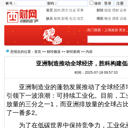
帐号：
密码：
保存
首页
国内
西方
社会
军事
财经
报道
理财
证券
娱乐
新闻
影视
生活
综艺
维权
曝光
调查
访谈
热门搜索：
上海旅游
美女
您现在的位置：
首页
>>
财经频道
>>
财经新闻
>> 内容
亚洲制造推动全球经济，胜科构建低
时间：2025-07-18 09:57:33
亚洲制造业的蓬勃发展推动了全球经济
引领下一波浪潮：可持续工业化。目前，工
放量的三分之一1，而亚洲排放量的全球占
了一番多2。
为了在低碳世界中保持竞争力，工业化