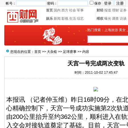
帐号：
密码：
保存
首页
国内
西方
社会
军事
财经
报道
理财
证券
娱乐
新闻
影视
生活
综艺
维权
曝光
调查
访谈
热门搜索：
上海旅游
美女
您现在的位置：
首页
>>
大杂烩
>>
足球赛事
>> 内容
天宫一号完成两次变轨
时间：2011-10-02 17:45:47
本报讯 （记者仲玉维）昨日16时09分，在
心精确控制下，天宫一号成功实施第2次轨
由200公里抬升至约362公里，顺利进入在
入交会对接轨道奠定了基础。目前，天宫一