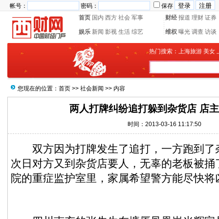
帐号：
密码：
保存
首页
国内
西方
社会
军事
财经
报道
理财
证券
娱乐
新闻
影视
生活
综艺
维权
曝光
调查
访谈
热门搜索：
上海旅游
美女
您现在的位置：
首页
>>
社会新闻
>> 内容
两人打牌纠纷追打躲到杂货店 店主
时间：2013-03-16 11:17:50
双方因为打牌发生了追打，一方跑到了
次日对方又到杂货店要人，无辜的老板被捅
院的重症监护室里，家属希望警方能尽快将