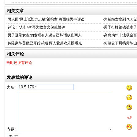
相关文章
·
两人因“网上诋毁方志敏”被拘留 将面临民事诉讼
·
为帮继女拿到70万
·
评论：“人打钟”再为故宫文保敲警钟
·
男子打牌输钱被妻子
·
男子登录女友qq发现有人说自己坏话砍伤两人
·
高息为饵非法吸金百
·
传陈豪陈茵媺已开始试婚 两人爱巢欢乐照曝光
·
何超云下厨犒劳陈山
相关评论
暂时还没有评论
发表我的评论
大名：
内容：