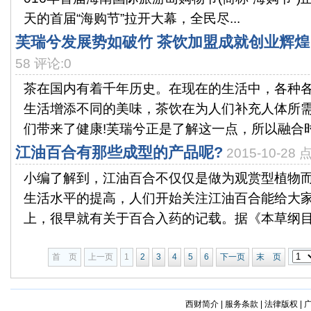
天的首届“海购节”拉开大幕，全民尽...
芙瑞兮发展势如破竹 茶饮加盟成就创业辉煌
58 评论:0
茶在国内有着千年历史。在现在的生活中，各种
生活增添不同的美味，茶饮在为人们补充人体所
们带来了健康!芙瑞兮正是了解这一点，所以融合时尚
江油百合有那些成型的产品呢?
2015-10-28
小编了解到，江油百合不仅仅是做为观赏型植物
生活水平的提高，人们开始关注江油百合能给大
上，很早就有关于百合入药的记载。据《本草纲目》
首 页
上一页
1
2
3
4
5
6
下一页
末 页
西财简介
|
服务条款
|
法律版权
|