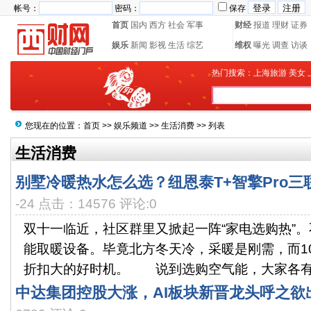
帐号：
密码：
保存
首页
国内
西方
社会
军事
财经
报道
理财
证券
娱乐
新闻
影视
生活
综艺
维权
曝光
调查
访谈
热门搜索：
上海旅游
美女
您现在的位置：
首页
>>
娱乐频道
>>
生活消费
>> 列表
生活消费
别墅冷暖热水怎么选？纽恩泰T+智擎Pro三
-24 点击：14576 评论:0
双十一临近，社区群里又掀起一阵“家电选购热”
能取暖设备。毕竟北方冬天冷，采暖是刚需，而1
折扣大的好时机。 说到选购空气能，大家各有看
中达集团控股大涨，AI板块新晋龙头呼之欲