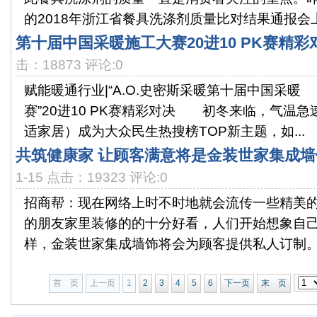
的2018年浙江省餐具洗涤剂质量比对结果通报会上
第十届中国采暖施工大赛20进10 PK赛精彩
击：18873 评论:0
赋能暖通行业|“A.O.史密斯采暖第十届中国采
赛”20进10 PK赛精彩对决 初冬来临，气温
适家居）成为大众民生热搜榜TOP新主题，如...
共筑健康家 让顾客满意将是金装世家集成
1-15 点击：19323 评论:0
招商帮：现在网络上时不时地就会流传一些精美
的朋友家里装修的的十分好看，人们开始想象自
样，金装世家集成墙饰将会为顾客提供私人订制。就
首 页
上一页
1
2
3
4
5
6
下一页
末 页