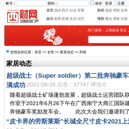
帐号：
密码：
保存
首页
国内
西方
社会
军事
财经
报道
理财
证券
娱乐
新闻
影视
生活
综艺
维权
曝光
调查
访谈
热门搜索：
上海旅游
美女
您现在的位置：
首页
>>
女性
>>
家居动态
>> 列表
家居动态
超级战士（Super soldier）第二批奔
满成功
2021-06-28 点击：37747 评论:0
随着超级战士矿场蓬勃发展，超级战士运营团队
作室于2021年6月26下午在广西南宁大商汇国
奔驰豪车奖励发车会。 此次大会我们邀请到了超
“皮卡界的劳斯莱斯”长城全尺寸皮卡2021