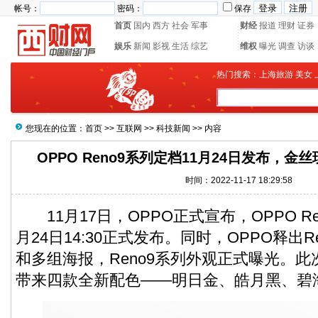
帐号：
密码：
保存
首页
国内
西方
社会
军事
财经
报道
理财
证券
娱乐
新闻
影视
生活
综艺
维权
曝光
调查
访谈
热门搜索：
上海旅游
美女
您现在的位置：
首页
>>
互联网
>>
科技新闻
>> 内容
OPPO Reno9系列定档11月24日发布，
时间：2022-11-17 18:29:58
11月17日，OPPO正式宣布，OPPO Re
月24日14:30正式发布。同时，OPPO释出
和多组海报，Reno9系列外观正式曝光。此次O
带来四款全新配色——明日金、皓月黑、碧