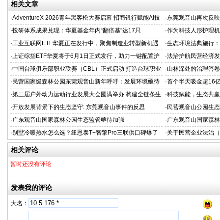
相关文章
·
AdventureX 2026青年黑客松大赛启幕 招商银行赋能AI技
·
东莞观音山再次反映
术新生代
·
投研体系成果兑现：华夏基金年内“翻倍基”达17只
·
作为科技人形护理机
新范式
·
工业互联网ETF华夏正在发行中，聚焦制造业转型新机遇
·
生态环境法典施行：
·
上证综指ETF华夏将于6月1日正式发行，助力一键配置沪
·
法治护航民营经济发
市核心资产
担当
·
中国台球俱乐部职业联赛（CBL）正式启动 打造台球职业
·
山林深处的治理答卷
化发展新标杆
·
民营国家级森林公园东莞观音山新年呼吁：发展环境亟待
·
首个半天吸金超16亿
改善
机构疯抢，超购逾2
·
第三届户外动力运动行业发展大会圆满举办 构建全链条生
·
科技赋能，生态共赢
态闭环，开启户外动力运动黄金时代
业空调新标准
·
开放发展背景下的生态坚守: 东莞观音山事件的反思
·
民营观音山公园生态
·
广东观音山国家森林公园生态监管亟待加强
·
广东观音山国家森林
·
别墅冷暖热水怎么选？纽恩泰T+智擎Pro三联供口碑爆了
·
关于民营企业法治（
（三）
相关评论
暂时还没有评论
发表我的评论
大名：