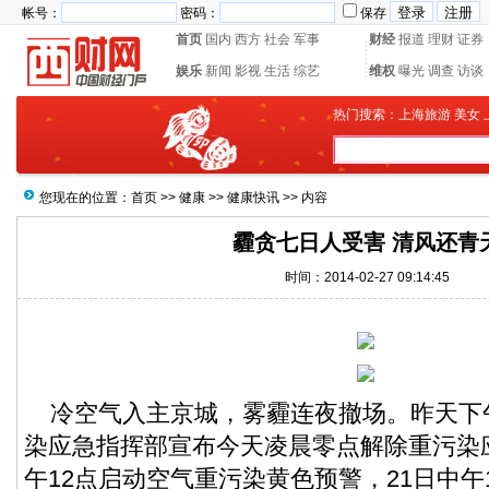
帐号：
密码：
保存
首页
国内
西方
社会
军事
财经
报道
理财
证券
娱乐
新闻
影视
生活
综艺
维权
曝光
调查
访谈
热门搜索：
上海旅游
美女
您现在的位置：
首页
>>
健康
>>
健康快讯
>> 内容
霾贪七日人受害 清风还青
时间：2014-02-27 09:14:45
冷空气入主京城，雾霾连夜撤场。昨天下
染应急指挥部宣布今天凌晨零点解除重污染
午12点启动空气重污染黄色预警，21日中午