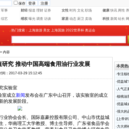
保存
军事
财经
报道
理财
证券
女性
时尚
文化
职场
健康
快讯
两性
综艺
维权
曝光
调查
访谈
家居
动态
厨卫
卖场
科技
新闻
站长
热门搜索：
上海旅游
美女
上海国旅
2022世界杯
奥运会
> 内容
值研究 推动中国高端食用油行业发展
本类热
时间：2017-03-29 15:12:45
·
专注核
业发展
·
优益城
究实验室
·
人气正
验室成立
新闻
发布会在广东中山召开，该实验室的成立
·
核桃油
新的发展阶段。
·
优益城
营养健
·
强大的
业协会会长、国际嘉豪控股有限公司、中山市优益城
·
[上帝评
生，华南理工大学教授、博士生导师、广东省食品学会
·
力大师