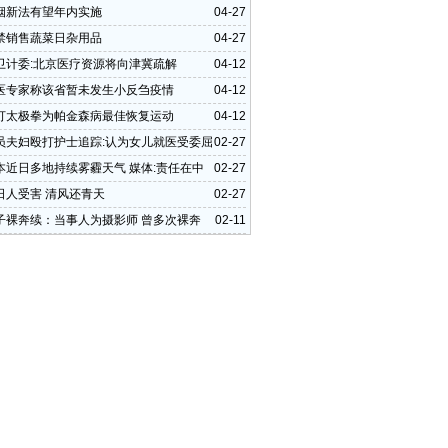
烟新法有望年内实施
04-27
禁销售蔬菜日杂用品
04-27
卫计委:北京医疗资源将向津冀疏解
04-12
医专家称该省暂未发生小反刍疫情
04-12
打太极拳为帕金森病最佳恢复运动
04-12
员夫妇殴打护士追踪:认为女儿就医受委屈
02-27
本近日多地持续雾霾天气 媒体:责任在中
02-27
日人受害 清风还青天
02-27
子裸奔续：当事人为摄影师 曾多次裸奔
02-11