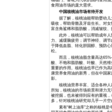
食用油市场的庞大需求。
中国核桃油市场有待开发
据了解，核桃油能帮助婴幼儿大
吸收，帮助骨骼及牙齿生长。对女
富含角鲨稀和脂肪酸，消减皱纹、
此外，核桃油可以帮助成年人降
力、减缓脑疲劳；调节神经、调节
于降低血脂、转化胆固醇、预防心
松。
而且，核桃油脂含量高达65%-
酸、不饱和脂肪酸、叶酸、天然维
重要的作用。核桃油也早已作为高
康营养食用油的新秀，但在中国家
影。
核桃油营养丰富、适合各种人群
所知，核桃油的市场前景和潜力无
被挖掘，也未被得到应有的重视，
多，针对核桃油研究却几乎一片空
素有“树上油库”之称的核桃是中