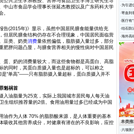
院公共卫生学系教授、营养与食品卫生学博士研究生导
品!
·
为引进
、中山市食品学会理事长张延杰教授以及广东药科大学
会。
室
·
寄血到
靠谱吗
·
医疗有“
(2015年)》显示，虽然中国居民膳食能量供给充
·
结石防
，但居民膳食结构仍存在不合理现象，中国居民面临营
·
海外高
。豆类、奶类
消费
量依然偏低，脂肪摄入量过多，部分
有限公
重肥胖问题凸显，与膳食营养相关的慢性病对中国居民
蛋、奶的消费量较大，而这些食物都是高蛋白、高脂
标的同时，其蛋白质摄入量也是超标的，可以称之
却是“单高”——只有脂肪摄入量超标，蛋白质摄入并不
罪魁祸首
入油脂量为25克，实际上我国城市居民每人每天油
界卫生组织推荐量的2倍。食用油用量过多已经成为中国
作为人体 70% 的脂肪酸来源，是人体重要的基本
本类推
体吸收其他营养成分，对健康有潜在的不良影响，应控
·
六项医