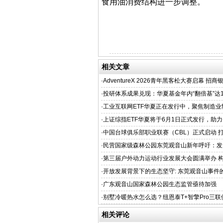
食用油消费结构进一步调整。
相关文章
·
AdventureX 2026青年黑客松大赛启幕 招商
术新生代
·
投研体系成果兑现：华夏基金年内“翻倍基”达1
·
工业互联网ETF华夏正在发行中，聚焦制造业
·
上证综指ETF华夏将于6月1日正式发行，助
市核心资产
·
中国台球俱乐部职业联赛（CBL）正式启动 
化发展新标杆
·
民营国家级森林公园东莞观音山新年呼吁：发
改善
·
第三届户外动力运动行业发展大会圆满举办 
态闭环，开启户外动力运动黄金时代
·
开放发展背景下的生态坚守: 东莞观音山事件
·
广东观音山国家森林公园生态监管亟待加强
·
别墅冷暖热水怎么选？纽恩泰T+智擎Pro三
相关评论