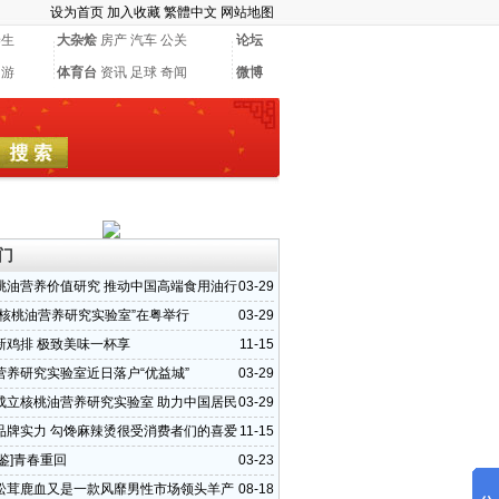
设为首页
加入收藏
繁體中文
网站地图
养生
大杂烩
房产
汽车
公关
论坛
网游
体育台
资讯
足球
奇闻
微博
门
桃油营养价值研究 推动中国高端食用油行
03-29
“核桃油营养研究实验室”在粤举行
03-29
新鸡排 极致美味一杯享
11-15
营养研究实验室近日落户“优益城”
03-29
成立核桃油营养研究实验室 助力中国居民
03-29
康改善
品牌实力 勾馋麻辣烫很受消费者们的喜爱
11-15
鉴]青春重回
03-23
松茸鹿血又是一款风靡男性市场领头羊产
08-18