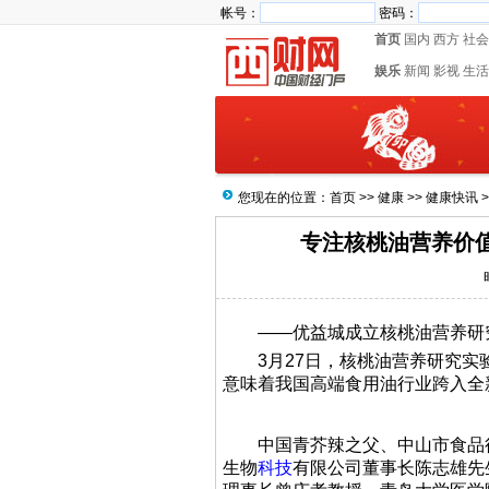
帐号：
密码：
首页
国内
西方
社会
娱乐
新闻
影视
生活
您现在的位置：
首页
>>
健康
>>
健康快讯
>
专注核桃油营养价
——优益城成立核桃油营养研
3月27日，核桃油营养研究实
意味着我国高端食用油行业跨入全
中国青芥辣之父、中山市食品行
生物
科技
有限公司董事长陈志雄先