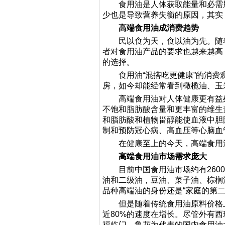
食用油是人体获取能量和必需脂
少也是导致营养失衡的原因，其实
高端食用油成消费趋势
民以食为天，食以油为先。随着
者对食用油产品的要求也越来越高
的选择。
食用油“混搭吃更健康”的消费观
房，如今却能经常看到橄榄油、玉
高端食用油对人体健康更有益处
不饱和脂肪酸含量和更丰富的维生
和脂肪酸和植物甾醇能使血液中胆
制和预防冠心病、高血压等心脑血
在健康至上的今天，高端食用油
高端食用油市场需求庞大
目前中国食用油市场约有2600
油和二级油，豆油、菜子油、棕榈
品种高端油的身份还是“家庭的第二
但是随着传统食用油原料价格上
近80%的速度在增长。尽管外有
福临门、鲁花为代表的国内食用油