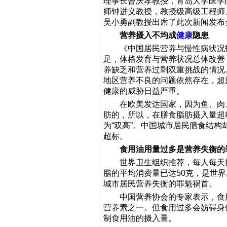
理事长曾庆孝教授，青岛大学医学
师钟进义教授，教授级高级工程师
吴小勇副教授出席了此次新闻发布
营养摄入不均成
健康
隐患
《中国居民营养与慢性病状况报告
足，体格发育与营养状况总体改善
养缺乏和营养过剩双重挑战的情况
地区营养不良的问题依然存在，超
健康的威胁日益严重。
在欧美发达国家，因为鱼、肉、
肪的，所以，在膳食脂肪摄入量超
为“双高”。中国城市居民膳食结构
超标。
食用油用量过多是营养失衡的
世界卫生组织推荐，每人每天摄
脂的平均消费量已达50克，是世
城市居民营养失衡的罪魁祸首。
中国营养协会的专家表示，食用油
营养素之一。但食用过多会妨碍身
制食用油的摄入量。