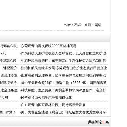
作者：不详 来源：网络
银行赋能AI技
·
东莞观音山再次反映2000亩林地问题
7只
·
作为科技人形护理机器人全球首发，以具身智能重构护理
新范式
转型新机遇
·
生态环境法典施行：东莞观音山生态保护迈入法治新时代
力一键配置沪
·
法治护航民营经济发展 东莞观音山守护生态践行民营企业
担当
打造台球职业
·
山林深处的治理答卷：如何在保护与发展之间找到平衡点
展环境亟待
·
首个半天吸金超16亿！德适生物（2526.HK）国际配售遭
机构疯抢，超购逾2倍
构建全链条生
·
科技赋能，生态共赢：美的空调和华为深度合作，定义行
业空调新标准
的反思
·
民营观音山公园生态环境期待优化
·
广东观音山国家森林公园：期待高质量发展
联供口碑爆了
·
关于民营企业法治（观音山）论坛征文大赛优秀文章分享
（三）
共有评论
0
条