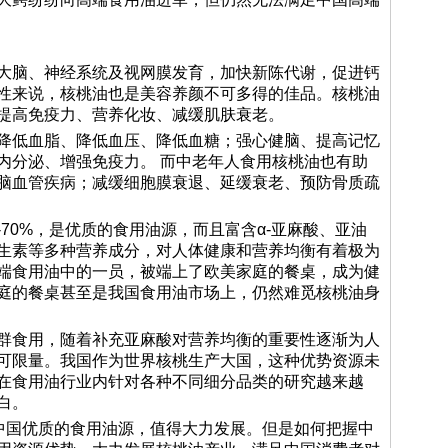
脑、神经系统及视网膜发育，加快新陈代谢，促进钙
性来说，核桃油也是美容养颜不可多得的佳品。核桃油
提高免疫力、营养化妆、减缓肌肤衰老。
低血脂、降低血压、降低血糖；强心健脑、提高记忆
内分泌、增强免疫力。 而中老年人食用核桃油也有助
脑血管疾病；减缓细胞膜衰退、延缓衰老、预防骨质疏
70%，是优质的食用油源，而且富含α-亚麻酸、亚油
生素等多种营养成分，对人体健康和营养均衡有着极为
端食用油中的一员，被端上了欧美家庭的餐桌，成为健
庭的餐桌甚至是我国食用油市场上，仍然难觅核桃油身
食用，随着补充亚麻酸对营养均衡的重要性逐渐为人
可限量。我国作为世界核桃生产大国，这种优势资源未
在食用油行业内针对各种不同细分品类的研究越来越
白。
国优质的食用油源，值得大力发展。但是如何把握中