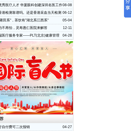
优秀医疗人才 华厦眼科创建深圳名医工作
08-08
香港检测靠谱吗。还是香港采血当天检测
06-12
。
莆田系"，茶饮有”湖北系江西系"
05-04
治不再怕，灵寿惠仁医院来解答
12-11
端医疗服务专家——PLT(北京)健康管理
04-28
司
荐
疗自付费可二次报销
04-27