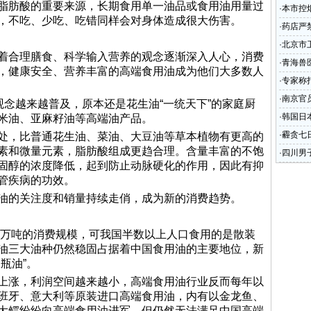
肪酸的重要来源，长期食用单一油品或食用油用量过
·
本市控
，不吃、少吃、吃错同样会对身体造成很大伤害。
·
药店严
·
北京市
合理膳食、科学输入营养的观念逐渐深入人心，消费
·
青海兽
，健康安全、营养丰富的高端食用油成为他们大多数人
·
专家称
·
南京官
念越来越普及，原本还是花生油“一统天下”的家庭厨
·
韩国日
米油、亚麻籽油等高端油产品。
国
·
霾贪七
，比普通花生油、菜油、大豆油等草本植物有更高的
素和微量元素，脂肪酸组成更趋合理。含量丰富的不饱
·
四川男
固醇的浓度降低，起到防止动脉硬化的作用，因此有抑
管疾病的功效。
的关注度和销量持续走俏，成为新的消费趋势。
万吨的消费规模，可我国半数以上人口食用的是散装
油三大油种仍然稳固占据着中国食用油的主要地位，新
瓶油”。
涨，利润空间越来越小，高端食用油行业反而每年以
西班牙、意大利等原装进口高端食用油，内有以金龙鱼、
大鳄纷纷向高端食用油进军，但仍然无法满足中国高端