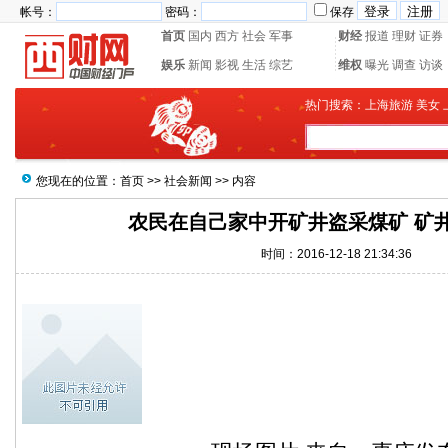
帐号：
密码：
保存
首页
国内
西方
社会
军事
财经
报道
理财
证券
娱乐
新闻
影视
生活
综艺
维权
曝光
调查
访谈
热门搜索：
上海旅游
美女
您现在的位置：
首页
>>
社会新闻
>> 内容
农民在自己家中开矿井盗采煤矿 矿
时间：2016-12-18 21:34:36