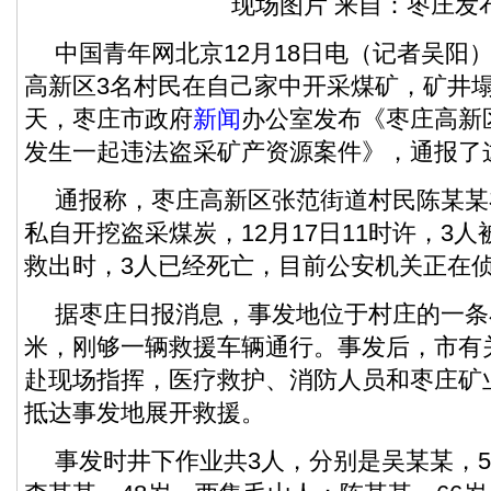
现场图片 来自：枣庄发
中国青年网北京12月18日电（记者吴阳）
高新区3名村民在自己家中开采煤矿，矿井
天，枣庄市政府
新闻
办公室发布《枣庄高新
发生一起违法盗采矿产资源案件》，通报了
通报称，枣庄高新区张范街道村民陈某某
私自开挖盗采煤炭，12月17日11时许，3人
救出时，3人已经死亡，目前公安机关正在
据枣庄日报消息，事发地位于村庄的一条
米，刚够一辆救援车辆通行。事发后，市有
赴现场指挥，医疗救护、消防人员和枣庄矿
抵达事发地展开救援。
事发时井下作业共3人，分别是吴某某，5