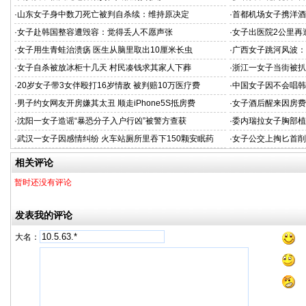
·
山东女子身中数刀死亡被判自杀续：维持原决定
·
首都机场女子携洋酒
·
女子赴韩国整容遭毁容：觉得丢人不愿声张
·
女子出医院2公里再
·
女子用生青蛙治溃疡 医生从脑里取出10厘米长虫
·
广西女子跳河风波：
·
女子自杀被放冰柜十几天 村民凑钱求其家人下葬
·
浙江一女子当街被扒
·
20岁女子带3女伴殴打16岁情敌 被判赔10万医疗费
·
中国女子因不会唱韩
·
男子约女网友开房嫌其太丑 顺走iPhone5S抵房费
·
女子酒后醒来因房费
·
沈阳一女子造谣“暴恐分子入户行凶”被警方查获
·
委内瑞拉女子胸部植入
·
武汉一女子因感情纠纷 火车站厕所里吞下150颗安眠药
·
女子公交上掏匕首削
相关评论
暂时还没有评论
发表我的评论
大名：