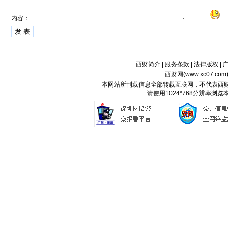
内容：
西财简介
|
服务条款
|
法律版权
|
西财网(
www.xc07.com
本网站所刊载信息全部转载互联网，不代表西
请使用1024*768分辨率浏览本