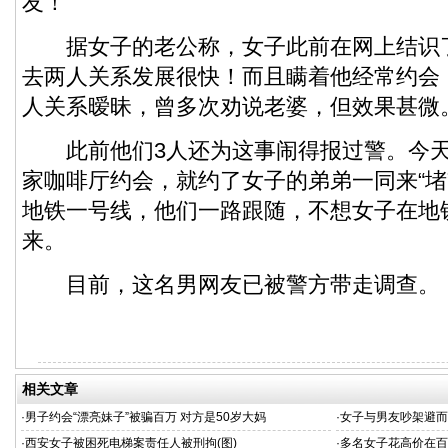
友！
据女子的老公称，女子此前在网上结识
去两人关系发展很快！而且瞒着他经常约会
人关系暧昧，曾多次劝说老婆，但效果甚微
此前他们3人还为这事闹得报过警。今天
家咖啡厅约会，就约了女子的弟弟一同来“堵
地铁一号线，他们一路跟随，不想女子在地
来。
目前，这名男网友已被警方带走调查。
相关文章
·
男子约会“漂亮妹子”被骗百万 对方是50岁大妈
·
女子与男友吵架避而
·
西安女子被困死电梯案责任人被刑拘(图)
·
多名女子花高价在百