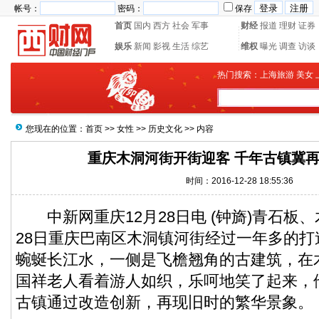
帐号：
密码：
保存
首页
国内
西方
社会
军事
财经
报道
理财
证券
娱乐
新闻
影视
生活
综艺
维权
曝光
调查
访谈
热门搜索：
上海旅游
美女
您现在的位置：
首页
>>
女性
>>
历史文化
>> 内容
重庆木洞河街开街迎客 千年古镇冀
时间：2016-12-28 18:55:36
中新网
重庆12月28日电 (钟旖)青石
28日重庆巴南区木洞镇河街经过一年多的
蜿蜒长江水，一侧是飞檐翘角的古建筑，在
国祥老人看着游人如织，乐呵地笑了起来，
古镇通过改造创新，再现旧时的繁华景象。