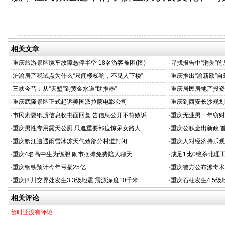
相关文章
·
重庆旅游景区缆车故障悬停半空 18名游客被困(图)
·
寻找报告中“消失”
·
沪渝房产税试点为什么“只闻楼梯响，不见人下楼”
·
重庆推出“渝新欧”自
·
三峡今昔：从“天堑”到黄金水道“助推器”
·
重庆居民房地产投资
·
重庆武隆景区正式起诉美国派拉蒙电影公司
·
重庆到西安长沙规划
·
市民索要纸质信息收书面回复 告信息公开不符败诉
·
重庆无业男一年窃财
·
重庆男性专用露天公厕 只遮重要部位惊呆女路人
·
重庆公积金出新政 
·
重庆黔江遭遇雨雪冰冻天气致部分村道封闭
·
重庆人对经济持乐观
·
重庆4名高中生为练胆 闹市摆摊免费陪人聊天
·
成足1比0绝杀北理
·
重庆钢铁预计今年亏损25亿
·
重庆警方公布涉毒术
·
重庆四川交界处发生3.3级地震 震源深度10千米
·
重庆石柱发生4.5级
相关评论
暂时还没有评论